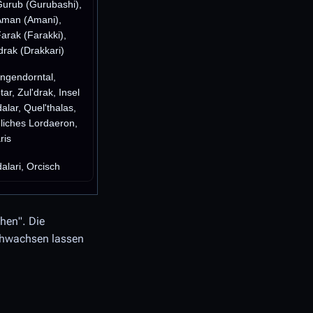
Gurub (Gurubashi),
Aman (Amani),
Farak (Farakki),
rak (Drakkari)
ingendorntal,
tar, Zul'drak, Insel
alar, Quel'thalas,
liches Lordaeron,
ris
alari, Orcisch
chen". Die
achwachsen lassen