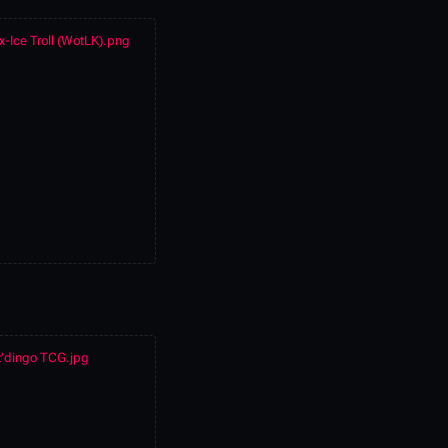
x-Ice Troll (WotLK).png
z'dingo TCG.jpg