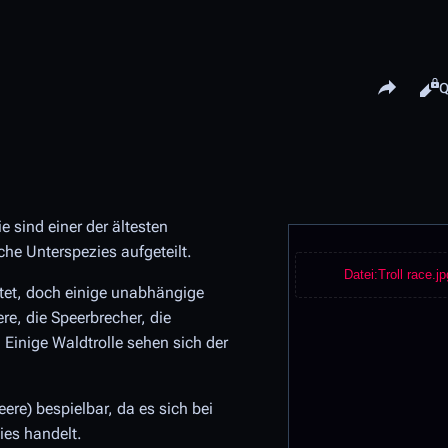
Share this pa
Ans
L
Q
 sind einer der ältesten
he Unterspezies aufgeteilt.
Datei:Troll race.jp
htet, doch einige unabhängige
re, die Speerbrecher, die
Einige Waldtrolle sehen sich der
ere) bespielbar, da es sich bei
ies handelt.