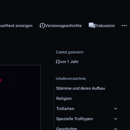
ge
Weite
ichten
associated-pages
esen
uelltext anzeigen
Versionsgeschichte
Seite
Diskussion
Zuletzt geändert
vor 1 Jahr
Inhaltsverzeichnis
g
Stämme und deren Aufbau
Religion
Trollarten
Spezielle Trolltypen
Geschichte