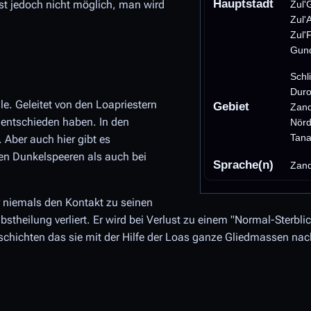
Hauptstadt
st jedoch nicht möglich, man wird
Zul'
Zul'
Zul'
Gund
Schl
Duro
lle. Geleitet von den Loapriestern
Gebiet
Zand
 entschieden haben. In den
Nörd
Tana
 Aber auch hier gibt es
n Dunkelspeeren als auch bei
Sprache(n)
Zand
r niemals den Kontakt zu seinen
lbstheilung verliert. Er wird bei Verlust zu einem "Normal-Sterbli
Geschichten das sie mit der Hilfe der Loas ganze Gliedmassen n