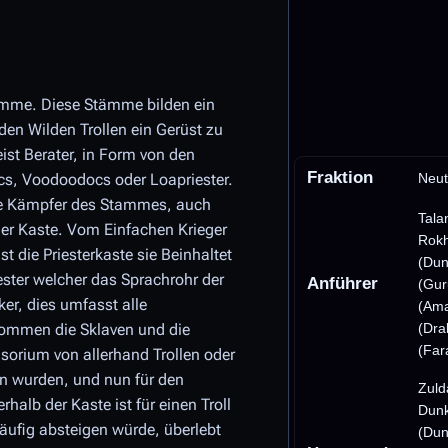
ämme. Diese Stämme bilden ein
den Wilden Trollen ein Gerüst zu
st Berater, in Form von den
Fraktion
cs, Voodoodocs oder Loapriester.
Neut
lle Kämpfer des Stammes, auch
Tala
der Kaste. Vom Einfachen Krieger
Rok
t die Priesterkaste sie Beinhaltet
(Dun
ster welcher das Sprachrohr der
Anführer
(Gur
er, dies umfasst alle
(Ama
kommen die Sklaven und die
(Dra
(Far
orium von allerhand Trollen oder
 wurden, und nun für den
Zuld
alb der Kaste ist für einen Troll
Dunk
äufig absteigen würde, überlebt
(Dun