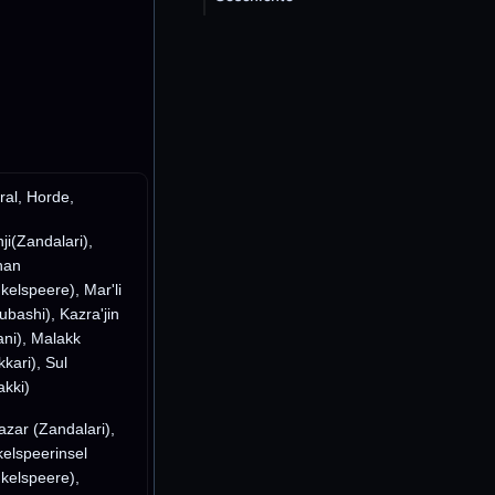
ral, Horde,
nji(Zandalari),
han
kelspeere), Mar'li
ubashi), Kazra'jin
ni), Malakk
kkari), Sul
akki)
azar (Zandalari),
elspeerinsel
kelspeere),