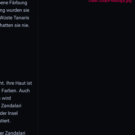
Datei:320px-Mazoga.jpg
rbene Färbung
ung wurden sie
Wüste Tanaris
atten sie nie.
t. Ihre Haut ist
n Farben. Auch
 wird
 Zandalari
der Insel
iert.
er Zandalari