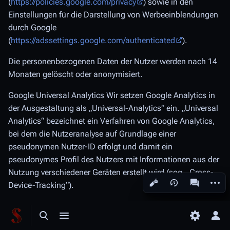
(
https://policies.google.com/privacy
) sowie in den
Einstellungen für die Darstellung von Werbeeinblendungen
durch Google
(
https://adssettings.google.com/authenticated
).
Die personenbezogenen Daten der Nutzer werden nach 14
Monaten gelöscht oder anonymisiert.
Google Universal Analytics Wir setzen Google Analytics in
der Ausgestaltung als „Universal-Analytics“ ein. „Universal
Analytics“ bezeichnet ein Verfahren von Google Analytics,
bei dem die Nutzeranalyse auf Grundlage einer
pseudonymen Nutzer-ID erfolgt und damit ein
pseudonymes Profil des Nutzers mit Informationen aus der
Nutzung verschiedener Geräten erstellt wird (sog. „Cross-
Weiter
Ansichten
associated-
Device-Tracking“).
Youtube Wir binden die Videos der Plattform “YouTube” des
Anbieters Google LLC, 1600 Amphitheatre Parkway,
Suche aufrufen
Menü aufrufen
Toggle p
Per