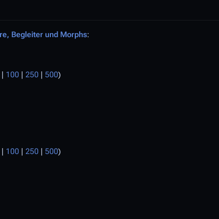
ere, Begleiter und Morphs
:
|
100
|
250
|
500
)
|
100
|
250
|
500
)