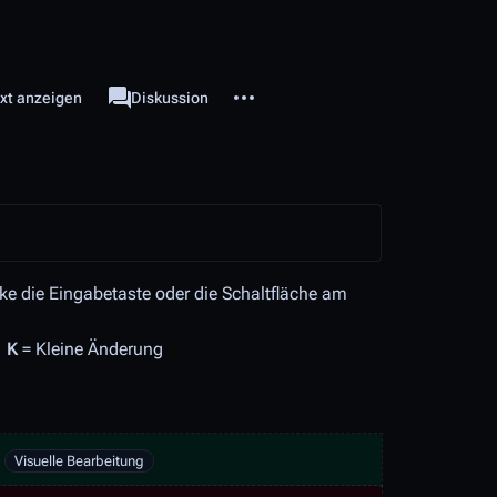
Weitere Optionen
associated-pages
ext anzeigen
Seite
Diskussion
e die Eingabetaste oder die Schaltfläche am
,
K
= Kleine Änderung
:
Visuelle Bearbeitung