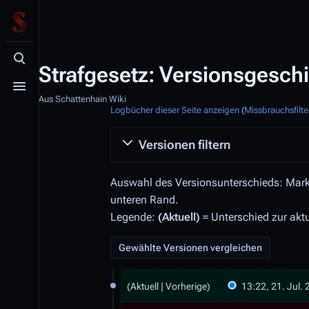
Suche aufrufen
Strafgesetz: Versionsgesch
Menü aufrufen
Aus Schattenhain Wiki
Logbücher dieser Seite anzeigen
(
Missbrauchsfilt
Versionen filtern
Auswahl des Versionsunterschieds: Marki
unteren Rand.
Legende:
(Aktuell)
= Unterschied zur akt
2
Aktuell
Vorherige
13:22, 21. Jul.
1
K
.
2