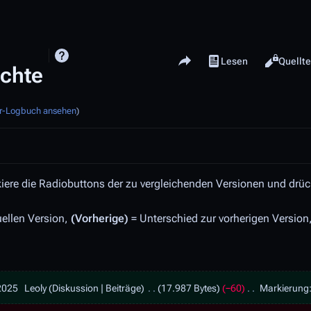
Share this page
Ansichten
Lesen
Versionsgeschichte
Quellt
ichte
er-Logbuch ansehen
)
ere die Radiobuttons der zu vergleichenden Versionen und drück
uellen Version,
(Vorherige)
= Unterschied zur vorherigen Version
 2025
Leoly
Diskussion
Beiträge
17.987 Bytes
−60
Markierung