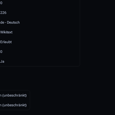
0
226
de - Deutsch
Wikitext
Erlaubt
0
Ja
n (unbeschränkt)
n (unbeschränkt)