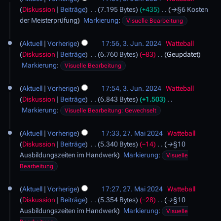
i
g
i
4
Diskussion
Beiträge
7.195 Bytes
+435
→
§6 Kosten
2
s
t
der Meisterprüfung
Markierung
:
0
Visuelle Bearbeitung
z
u
2
u
n
4
Aktuell
Vorherige
17:56, 3. Jun. 2024
Watteball
s
g
Diskussion
Beiträge
6.760 Bytes
−83
Geupdatet
a
s
Markierung
:
Visuelle Bearbeitung
m
z
m
u
Aktuell
Vorherige
17:54, 3. Jun. 2024
Watteball
e
s
Diskussion
Beiträge
6.843 Bytes
+1.503
n
a
K
Markierung
:
Visuelle Bearbeitung: Gewechselt
f
m
e
a
m
2
i
s
Aktuell
Vorherige
17:33, 27. Mai 2024
Watteball
e
7
n
s
Diskussion
Beiträge
5.340 Bytes
−14
→
§10
n
.
e
u
Ausbildungszeiten im Handwerk
Markierung
:
Visuelle
f
M
B
n
Bearbeitung
a
a
e
g
s
i
a
s
Aktuell
Vorherige
17:27, 27. Mai 2024
Watteball
2
r
u
Diskussion
Beiträge
5.354 Bytes
−28
→
§10
0
b
n
Ausbildungszeiten im Handwerk
Markierung
:
2
Visuelle
e