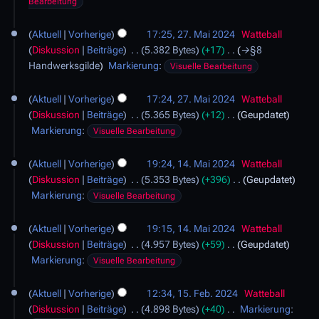
g
4
Bearbeitung
i
t
Aktuell
Vorherige
17:25, 27. Mai 2024
Watteball
u
Diskussion
Beiträge
5.382 Bytes
+17
→
§8
n
Handwerksgilde
Markierung
:
Visuelle Bearbeitung
g
s
Aktuell
Vorherige
17:24, 27. Mai 2024
Watteball
z
Diskussion
Beiträge
5.365 Bytes
+12
Geupdatet
u
Markierung
:
Visuelle Bearbeitung
s
1
a
Aktuell
Vorherige
19:24, 14. Mai 2024
Watteball
4
m
Diskussion
Beiträge
5.353 Bytes
+396
Geupdatet
.
m
Markierung
:
Visuelle Bearbeitung
M
e
a
n
Aktuell
Vorherige
19:15, 14. Mai 2024
Watteball
i
f
Diskussion
Beiträge
4.957 Bytes
+59
Geupdatet
2
a
Markierung
:
0
Visuelle Bearbeitung
s
2
s
1
4
u
Aktuell
Vorherige
12:34, 15. Feb. 2024
Watteball
5
n
Diskussion
Beiträge
4.898 Bytes
+40
Markierung
:
.