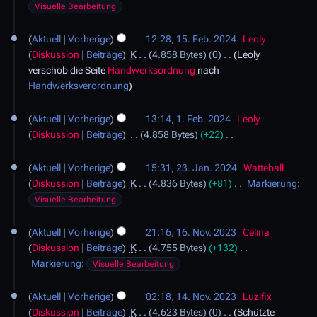
K
g
Visuelle Bearbeitung
F
e
e
i
Aktuell
Vorherige
12:28, 15. Feb. 2024
Leoly
b
n
Diskussion
Beiträge
K
4.858 Bytes
0
Leoly
r
e
verschob die Seite
Handwerksordnung
nach
u
B
Handwerksverordnung
a
e
r
1
a
2
Aktuell
Vorherige
13:14, 1. Feb. 2024
Leoly
.
r
0
Diskussion
Beiträge
4.858 Bytes
+22
F
b
2
K
e
2
e
4
e
Aktuell
Vorherige
15:31, 23. Jan. 2024
Watteball
b
3
i
i
Diskussion
Beiträge
K
4.836 Bytes
+81
Markierung
:
r
.
t
n
K
u
Visuelle Bearbeitung
J
u
e
e
a
a
1
n
B
i
r
Aktuell
Vorherige
21:16, 16. Nov. 2023
Celina
n
6
g
e
n
2
Diskussion
Beiträge
K
4.755 Bytes
+132
u
.
s
a
e
0
K
Markierung
:
a
Visuelle Bearbeitung
N
z
r
B
2
e
r
o
1
u
b
e
4
i
2
Aktuell
Vorherige
02:18, 14. Nov. 2023
Luzifix
v
4
s
e
a
n
0
Diskussion
Beiträge
K
4.623 Bytes
0
Schützte
e
a