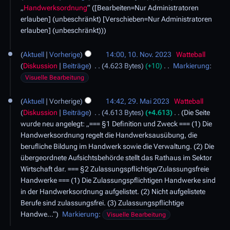
.
i
r
e
2
„
Handwerksordnung
“ ([Bearbeiten=Nur Administratoren
m
N
m
t
b
B
4
erlauben] (unbeschränkt) [Verschieben=Nur Administratoren
b
o
m
u
e
e
erlauben] (unbeschränkt))
e
v
e
n
i
a
r
e
n
1
g
t
r
2
Aktuell
Vorherige
14:00, 10. Nov. 2023
Watteball
m
f
0
s
u
b
0
Diskussion
Beiträge
4.623 Bytes
+10
Markierung
:
b
a
.
z
n
e
2
K
e
Visuelle Bearbeitung
s
N
u
g
i
3
e
r
s
o
2
s
s
t
i
2
u
Aktuell
Vorherige
14:42, 29. Mai 2023
Watteball
v
9
a
z
u
n
0
n
Diskussion
Beiträge
4.613 Bytes
+4.613
Die Seite
e
.
m
u
n
e
2
g
wurde neu angelegt: „=== §1 Definition und Zweck === (1) Die
m
M
m
s
g
B
3
Handwerksordnung regelt die Handwerksausübung, die
b
a
e
a
s
e
berufliche Bildung im Handwerk sowie die Verwaltung. (2) Die
e
i
n
m
z
a
übergeordnete Aufsichtsbehörde stellt das Rathaus im Sektor
r
2
f
m
u
r
Wirtschaft dar. === §2 Zulassungspflichtige/Zulassungsfreie
2
0
a
e
s
b
Handwerke === (1) Die Zulassungspflichtigen Handwerke sind
0
2
s
n
a
e
in der Handwerksordnung aufgelistet. (2) Nicht aufgelistete
2
3
s
f
m
i
Berufe sind zulassungsfrei. (3) Zulassungspflichtige
3
u
a
m
t
Handwe…“
Markierung
:
Visuelle Bearbeitung
n
s
e
u
g