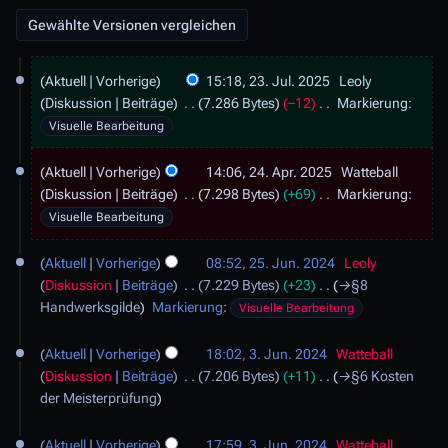
2
Aktuell
Vorherige
15:18, 23. Jul. 2025
Leoly
3
Diskussion
Beiträge
7.286 Bytes
−12
Markierung
:
.
K
Visuelle Bearbeitung
J
e
u
2
i
Aktuell
Vorherige
14:06, 24. Apr. 2025
Watteball
l
4
n
Diskussion
Beiträge
7.298 Bytes
+69
Markierung
:
i
.
e
K
2
Visuelle Bearbeitung
A
B
e
0
p
2
e
i
2
Aktuell
Vorherige
08:52, 25. Jun. 2024
Leoly
r
5
a
n
5
Diskussion
Beiträge
7.229 Bytes
+23
→
§8
i
.
r
e
Handwerksgilde
Markierung
:
l
Visuelle Bearbeitung
J
b
B
2
u
3
e
e
0
Aktuell
Vorherige
18:02, 3. Jun. 2024
Watteball
n
.
i
a
2
Diskussion
Beiträge
7.206 Bytes
+11
→
§6 Kosten
i
J
t
r
5
der Meisterprüfung
2
u
u
b
0
n
n
e
2
Aktuell
Vorherige
17:59, 3. Jun. 2024
Watteball