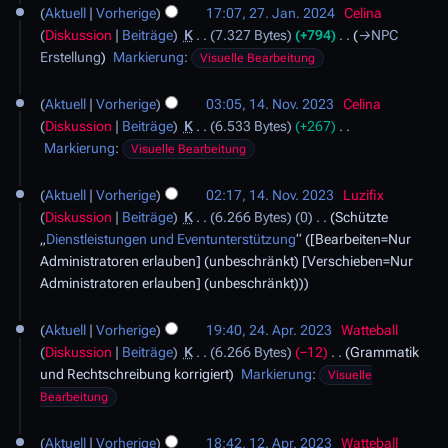
u
B
i
r
f
Aktuell
Vorherige
17:07, 27. Jan. 2024
Celina
m
7
u
n
e
n
2
a
Diskussion
Beiträge
K
7.327 Bytes
+794
→
NPC
e
.
s
g
a
e
0
s
Erstellung
Markierung
:
Visuelle Bearbeitung
n
J
a
s
r
B
2
s
f
a
m
1
z
b
e
4
u
a
Aktuell
Vorherige
03:05, 14. Nov. 2023
Celina
n
m
4
u
e
a
n
s
Diskussion
Beiträge
K
6.533 Bytes
+267
u
e
.
s
i
r
g
K
s
Markierung
:
a
Visuelle Bearbeitung
n
N
a
t
b
e
u
r
f
o
m
u
e
i
n
2
a
Aktuell
Vorherige
02:17, 14. Nov. 2023
Luzifix
v
m
n
i
n
g
0
s
Diskussion
Beiträge
K
6.266 Bytes
0
Schützte
e
e
g
t
e
2
s
„
Dienstleistungen und Eventunterstützung
“ ([Bearbeiten=Nur
m
n
s
u
B
4
u
Administratoren erlauben] (unbeschränkt) [Verschieben=Nur
b
f
z
n
e
n
Administratoren erlauben] (unbeschränkt))
e
a
u
g
a
g
r
s
2
s
s
r
2
s
Aktuell
Vorherige
19:40, 24. Apr. 2023
Watteball
4
a
z
b
0
u
Diskussion
Beiträge
K
6.266 Bytes
−12
Grammatik
.
m
u
e
2
n
und Rechtschreibung korrigiert
Markierung
:
Visuelle
A
m
s
i
3
g
Bearbeitung
p
e
a
t
r
n
1
m
u
Aktuell
Vorherige
18:42, 12. Apr. 2023
Watteball
i
f