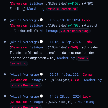
g
a
r
Diskussion
Beiträge
8.398 Bytes
+415
→
NPC
N
a
s
r
2
Erstellung
Markierung
:
Visuelle Bearbeitung
o
m
z
b
0
v
m
1
u
e
2
Aktuell
Vorherige
19:57, 18. Okt. 2024
Leoly
e
e
8
s
i
4
Diskussion
Beiträge
7.983 Bytes
+179
→
Was ist
m
n
.
a
t
dafür erforderlich?
Markierung
:
b
Visuelle Bearbeitung
f
O
m
u
e
a
k
m
1
n
r
s
Aktuell
Vorherige
11:16, 14. Sep. 2024
Luzifix
t
e
4
g
2
s
Diskussion
Beiträge
7.804 Bytes
−560
Charakter
o
n
.
s
0
u
Transfer als Dienstleistung entfernt, da diese nun über den
b
f
S
z
2
n
Ingame Shop angeboten wird.
Markierung
:
e
Visuelle
a
e
u
4
g
r
Bearbeitung
s
p
s
2
s
t
1
a
0
u
Aktuell
Vorherige
02:59, 11. Sep. 2024
Celina
e
1
m
2
n
Diskussion
Beiträge
K
8.364 Bytes
−33
Markierung
:
m
.
m
4
K
g
b
Visuelle Bearbeitung
S
e
e
e
e
n
2
i
r
Aktuell
Vorherige
14:53, 28. Jun. 2024
Leoly
p
f
8
n
2
Diskussion
Beiträge
8.397 Bytes
0
Markierung
:
t
a
.
e
0
K
Visuelle Bearbeitung
s