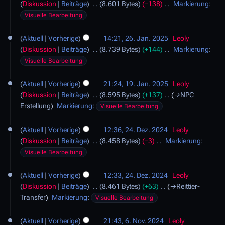
Diskussion
Beiträge
8.601 Bytes
−138
Markierung
:
s
.
K
t
Visuelle Bearbeitung
J
e
2
a
2
i
0
Aktuell
Vorherige
14:21, 26. Jan. 2025
Leoly
n
6
n
2
Diskussion
Beiträge
8.739 Bytes
+144
Markierung
:
u
.
e
5
K
a
Visuelle Bearbeitung
J
B
e
r
a
1
e
i
2
Aktuell
Vorherige
21:24, 19. Jan. 2025
Leoly
n
9
a
n
0
Diskussion
Beiträge
8.595 Bytes
+137
→
NPC
u
.
r
e
2
Erstellung
Markierung
:
a
Visuelle Bearbeitung
J
b
B
5
r
a
2
e
e
2
Aktuell
Vorherige
12:36, 24. Dez. 2024
Leoly
n
4
i
a
0
Diskussion
Beiträge
8.458 Bytes
−3
Markierung
:
u
.
t
r
2
K
a
Visuelle Bearbeitung
D
u
b
5
e
r
e
n
e
i
2
Aktuell
Vorherige
12:33, 24. Dez. 2024
Leoly
z
g
i
n
0
Diskussion
Beiträge
8.461 Bytes
+63
→
Reittier-
e
s
t
e
2
Transfer
Markierung
:
m
Visuelle Bearbeitung
z
u
B
5
b
6
u
n
e
e
Aktuell
Vorherige
21:43, 6. Nov. 2024
Leoly
.
s