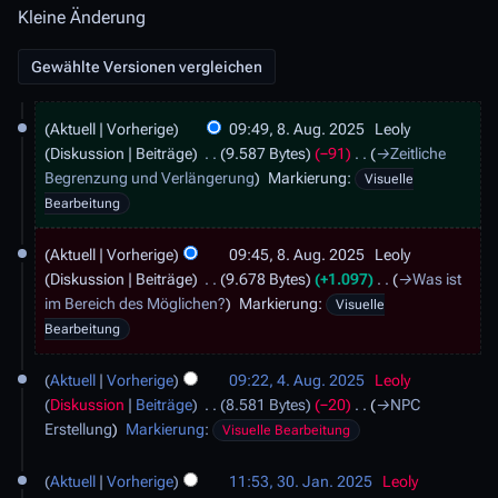
Kleine Änderung
8
Aktuell
Vorherige
09:49, 8. Aug. 2025
Leoly
.
Diskussion
Beiträge
9.587 Bytes
−91
→
Zeitliche
A
Begrenzung und Verlängerung
Markierung
:
Visuelle
u
Bearbeitung
g
u
Aktuell
Vorherige
09:45, 8. Aug. 2025
Leoly
s
Diskussion
Beiträge
9.678 Bytes
+1.097
→
Was ist
t
im Bereich des Möglichen?
Markierung
:
2
Visuelle
0
Bearbeitung
2
4
5
Aktuell
Vorherige
09:22, 4. Aug. 2025
Leoly
.
Diskussion
Beiträge
8.581 Bytes
−20
→
NPC
A
Erstellung
Markierung
:
Visuelle Bearbeitung
u
g
3
Aktuell
Vorherige
11:53, 30. Jan. 2025
Leoly
u
0