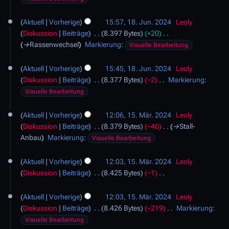
e
J
B
2
e
m
s
u
1
e
4
i
b
u
Aktuell
Vorherige
15:57, 18. Jun. 2024
Leoly
n
8
a
n
e
n
Diskussion
Beiträge
8.397 Bytes
+20
i
.
r
e
r
g
→
Rassenwechsel
Markierung
:
2
Visuelle Bearbeitung
J
b
B
2
0
u
e
e
0
2
Aktuell
Vorherige
15:45, 18. Jun. 2024
Leoly
n
i
a
2
4
Diskussion
Beiträge
8.377 Bytes
−2
Markierung
:
i
t
r
4
K
2
Visuelle Bearbeitung
u
b
e
0
1
n
e
i
2
Aktuell
Vorherige
12:06, 15. Mär. 2024
Leoly
5
g
i
n
4
Diskussion
Beiträge
8.379 Bytes
−46
→
Stall-
.
s
t
e
Anbau
Markierung
:
Visuelle Bearbeitung
M
z
u
B
ä
u
n
e
Aktuell
Vorherige
12:03, 15. Mär. 2024
Leoly
r
s
g
a
Diskussion
Beiträge
8.425 Bytes
−1
z
a
s
r
K
2
m
z
b
e
0
Aktuell
Vorherige
12:03, 15. Mär. 2024
Leoly
m
u
e
i
2
Diskussion
Beiträge
8.426 Bytes
−219
Markierung
:
e
s
i
n
4
K
Visuelle Bearbeitung
n
a
t
e