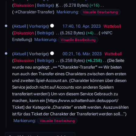
2
m
n
Diskussion
Beiträge
K
6.278 Bytes
+16
l
a
.
e
g
→
Charakter-Transfer
Markierung
:
2
Visuelle Bearbeitung
s
A
n
s
0
s
p
f
1
z
2
u
Aktuell
Vorherige
17:40, 10. Apr. 2023
Watteball
r
a
0
u
3
n
Diskussion
Beiträge
6.262 Bytes
+4
→
NPC
i
s
.
s
g
Erstellung
Markierung
:
l
Visuelle Bearbeitung
s
A
a
2
u
p
1
m
0
n
Aktuell
Vorherige
00:21, 16. Mär. 2023
Watteball
r
6
m
2
g
Diskussion
Beiträge
6.258 Bytes
+6.258
Die Seite
i
.
e
3
wurde neu angelegt: „== '''Charakter-Transfer''' == Wir bieten
l
M
n
nun auch den Transfer eines Charakters zwischen dem ersten
2
ä
f
und zweiten Spiel-Account an. (Charakter können über diesen
0
r
a
Service jedoch nicht auf Accounts von anderen Spielern
2
z
s
transferiert werden!) Um von diesem Service Gebrauch zu
3
2
s
machen, kann ein [https://www.schattenhain.de/support/
0
u
Ticket] der Kategorie „Charakter“ erstellt werden. Auszuwählen
2
n
ist für das Ticket der Charakter der Transferiert werden soll…“
3
g
Markierung
:
Visuelle Bearbeitung