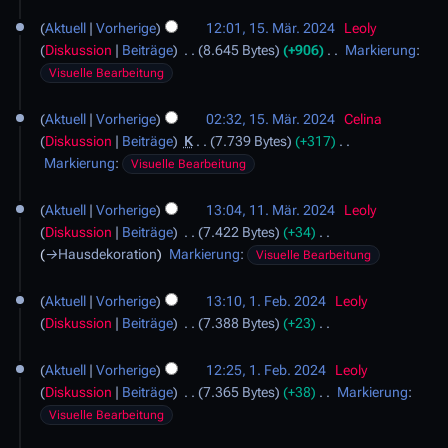
e
f
m
u
B
i
a
Aktuell
Vorherige
12:01, 15. Mär. 2024
Leoly
m
n
e
n
s
Diskussion
Beiträge
8.645 Bytes
+906
Markierung
:
e
g
a
e
K
s
Visuelle Bearbeitung
n
s
r
B
e
u
f
z
b
e
i
n
a
Aktuell
Vorherige
02:32, 15. Mär. 2024
Celina
u
e
a
n
g
s
Diskussion
Beiträge
K
7.739 Bytes
+317
s
i
r
e
K
s
Markierung
:
Visuelle Bearbeitung
a
t
b
B
e
u
m
1
u
e
e
i
n
Aktuell
Vorherige
13:04, 11. Mär. 2024
Leoly
m
1
n
i
a
n
g
Diskussion
Beiträge
7.422 Bytes
+34
e
.
g
t
r
e
→
Hausdekoration
Markierung
:
Visuelle Bearbeitung
n
M
s
u
b
B
f
ä
1
z
n
e
e
a
Aktuell
Vorherige
13:10, 1. Feb. 2024
Leoly
r
.
u
g
i
a
s
Diskussion
Beiträge
7.388 Bytes
+23
z
F
s
s
t
r
K
s
2
e
a
z
u
b
e
u
0
Aktuell
Vorherige
12:25, 1. Feb. 2024
Leoly
b
m
u
n
e
i
n
2
Diskussion
Beiträge
7.365 Bytes
+38
Markierung
:
r
m
s
g
i
n
g
4
K
u
Visuelle Bearbeitung
e
a
s
t
e
e
a
n
m
2
z